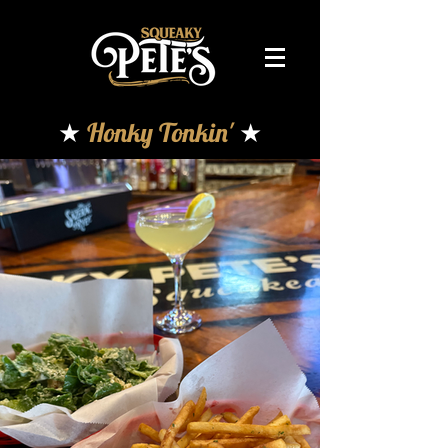
★
Honky Tonkin'
★